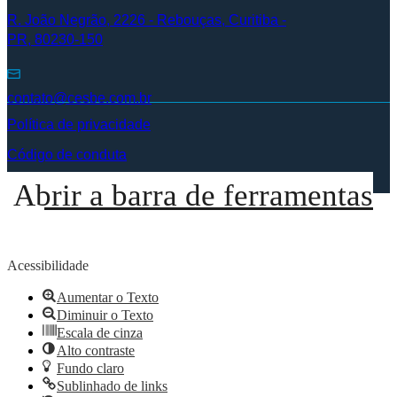
R. João Negrão, 2226 - Rebouças, Curitiba -
PR, 80230-150
contato@cesbe.com.br
Política de privacidade
Código de conduta
Abrir a barra de ferramentas
Acessibilidade
Aumentar o Texto
Diminuir o Texto
Escala de cinza
Alto contraste
Fundo claro
Sublinhado de links