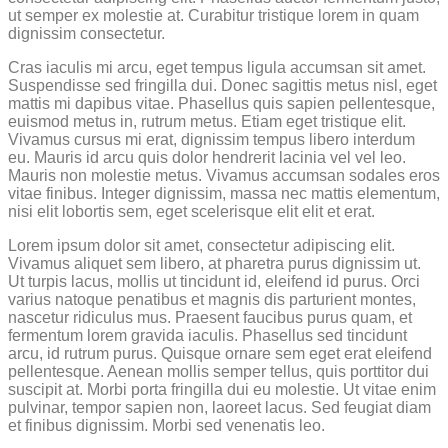
ut semper ex molestie at. Curabitur tristique lorem in quam
dignissim consectetur.
Cras iaculis mi arcu, eget tempus ligula accumsan sit amet.
Suspendisse sed fringilla dui. Donec sagittis metus nisl, eget
mattis mi dapibus vitae. Phasellus quis sapien pellentesque,
euismod metus in, rutrum metus. Etiam eget tristique elit.
Vivamus cursus mi erat, dignissim tempus libero interdum
eu. Mauris id arcu quis dolor hendrerit lacinia vel vel leo.
Mauris non molestie metus. Vivamus accumsan sodales eros
vitae finibus. Integer dignissim, massa nec mattis elementum,
nisi elit lobortis sem, eget scelerisque elit elit et erat.
Lorem ipsum dolor sit amet, consectetur adipiscing elit.
Vivamus aliquet sem libero, at pharetra purus dignissim ut.
Ut turpis lacus, mollis ut tincidunt id, eleifend id purus. Orci
varius natoque penatibus et magnis dis parturient montes,
nascetur ridiculus mus. Praesent faucibus purus quam, et
fermentum lorem gravida iaculis. Phasellus sed tincidunt
arcu, id rutrum purus. Quisque ornare sem eget erat eleifend
pellentesque. Aenean mollis semper tellus, quis porttitor dui
suscipit at. Morbi porta fringilla dui eu molestie. Ut vitae enim
pulvinar, tempor sapien non, laoreet lacus. Sed feugiat diam
et finibus dignissim. Morbi sed venenatis leo.