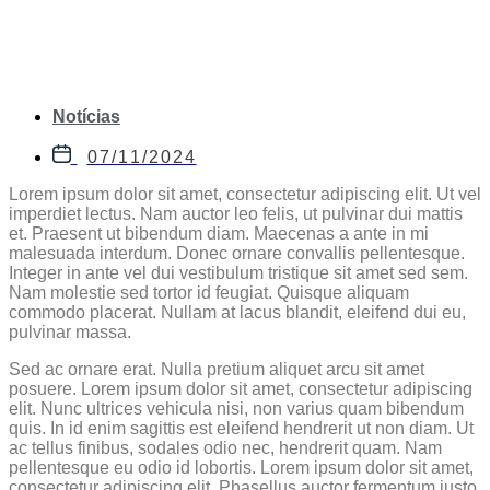
AMET, CONSETETUR
SADIPSCING ELITR, SED
Notícias
07/11/2024
Lorem ipsum dolor sit amet, consectetur adipiscing elit. Ut vel
imperdiet lectus. Nam auctor leo felis, ut pulvinar dui mattis
et. Praesent ut bibendum diam. Maecenas a ante in mi
malesuada interdum. Donec ornare convallis pellentesque.
Integer in ante vel dui vestibulum tristique sit amet sed sem.
Nam molestie sed tortor id feugiat. Quisque aliquam
commodo placerat. Nullam at lacus blandit, eleifend dui eu,
pulvinar massa.
Sed ac ornare erat. Nulla pretium aliquet arcu sit amet
posuere. Lorem ipsum dolor sit amet, consectetur adipiscing
elit. Nunc ultrices vehicula nisi, non varius quam bibendum
quis. In id enim sagittis est eleifend hendrerit ut non diam. Ut
ac tellus finibus, sodales odio nec, hendrerit quam. Nam
pellentesque eu odio id lobortis. Lorem ipsum dolor sit amet,
consectetur adipiscing elit. Phasellus auctor fermentum justo,